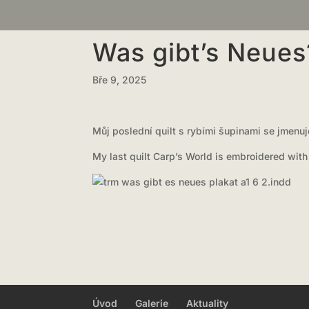
Was gibt’s Neues
Bře 9, 2025
Můj poslední quilt s rybími šupinami se jmenu
My last quilt Carp’s World is embroidered with
Úvod
Galerie
Aktuality