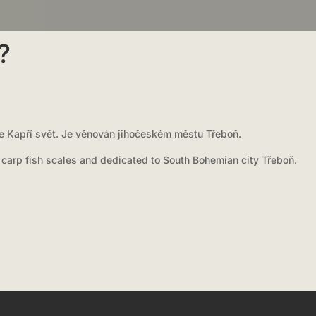
?
je Kapří svět. Je věnován jihočeském městu Třeboň.
 carp fish scales and dedicated to South Bohemian city Třeboň.